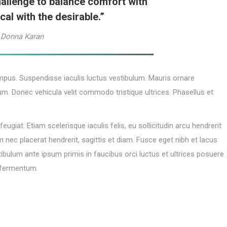
hallenge to balance comfort with
ical with the desirable.”
 Donna Karan
mpus. Suspendisse iaculis luctus vestibulum. Mauris ornare
m. Donec vehicula velit commodo tristique ultrices. Phasellus et
eugiat. Etiam scelerisque iaculis felis, eu sollicitudin arcu hendrerit
m nec placerat hendrerit, sagittis et diam. Fusce eget nibh et lacus
stibulum ante ipsum primis in faucibus orci luctus et ultrices posuere
 fermentum.