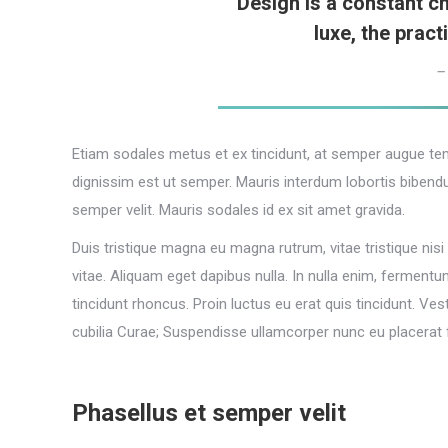
“Design is a constant c
luxe, the pract
–
Etiam sodales metus et ex tincidunt, at semper augue te
dignissim est ut semper. Mauris interdum lobortis bibendu
semper velit. Mauris sodales id ex sit amet gravida.
Duis tristique magna eu magna rutrum, vitae tristique nisi f
vitae. Aliquam eget dapibus nulla. In nulla enim, fermentu
tincidunt rhoncus. Proin luctus eu erat quis tincidunt. Ve
cubilia Curae; Suspendisse ullamcorper nunc eu placerat
Phasellus et semper velit