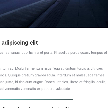
adipiscing elit
enas varius lobortis nisi et porta. Phasellus purus quam, tempus et
ntum ac. Morbi fermentum risus feugiat, dictum turpis a, ultricies
 eros. Quisque pretium gravida ligula. Interdum et malesuada fames
usto, id tincidunt augue. Donec ultricies, libero et fringilla iaculis,
 Sed venenatis venenatis ex posuere vulputate.