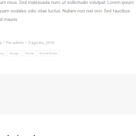
 risus. Sed malesuada nunc ut sollicitudin volutpat. Lorem ipsum
iquam sodales odio vitae luctus. Nullam non nisl orci. Sed faucibus
d mauris.
e
Por
admin
5 agosto, 2016
log
design
theme
themeforest