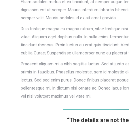
Etiam sodales metus et ex tincidunt, at semper augue te
dignissim est ut semper. Mauris interdum lobortis bibendu
semper velit. Mauris sodales id ex sit amet gravida.
Duis tristique magna eu magna rutrum, vitae tristique nisi f
vitae. Aliquam eget dapibus nulla. In nulla enim, fermentu
tincidunt rhoncus. Proin luctus eu erat quis tincidunt. Ve
cubilia Curae; Suspendisse ullamcorper nunc eu placerat
Praesent aliquam mi a nibh sagittis luctus. Sed at justo
primis in faucibus. Phasellus molestie, sem id molestie ele
lectus. Sed sed enim purus. Donec finibus placerat posuer
pellentesque mi, in dictum nisi ornare ac. Donec lacus l
vel nisl volutpat maximus vel vitae mi.
“The details are not th