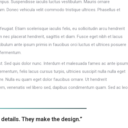
mpus. Suspendisse iaculis luctus vestibulum. Mauris ornare
m. Donec vehicula velit commodo tristique ultrices. Phasellus et
eugiat. Etiam scelerisque iaculis felis, eu sollicitudin arcu hendrerit
m nec placerat hendrerit, sagittis et diam. Fusce eget nibh et lacus
stibulum ante ipsum primis in faucibus orci luctus et ultrices posuere
 fermentum.
 est. Sed quis dolor nunc. Interdum et malesuada fames ac ante ipsum
mentum, felis lacus cursus turpis, ultricies suscipit nulla nulla eget
e. Nulla eu quam eget dolor faucibus ornare. Ut hendrerit
orem, venenatis vel libero sed, dapibus condimentum quam. Sed ac leo
e details. They make the design.”