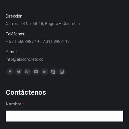
Dirección:
Carrera 64 No. 68-18, Bogotá – Colombia
Teléfonos:
+ 57 1 6608987 / + 57 311 8983118
E-mail:
info@aloconcreto.co
Encuéntranos en:
Facebook
Twitter
Google+
YouTube
Linkedin
Skype
Instagram
Contáctenos
Nombre
*