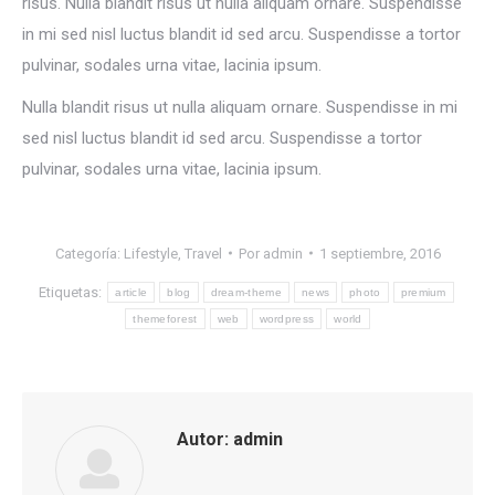
risus. Nulla blandit risus ut nulla aliquam ornare. Suspendisse
in mi sed nisl luctus blandit id sed arcu. Suspendisse a tortor
pulvinar, sodales urna vitae, lacinia ipsum.
Nulla blandit risus ut nulla aliquam ornare. Suspendisse in mi
sed nisl luctus blandit id sed arcu. Suspendisse a tortor
pulvinar, sodales urna vitae, lacinia ipsum.
Categoría:
Lifestyle
,
Travel
Por
admin
1 septiembre, 2016
Etiquetas:
article
blog
dream-theme
news
photo
premium
themeforest
web
wordpress
world
Autor:
admin